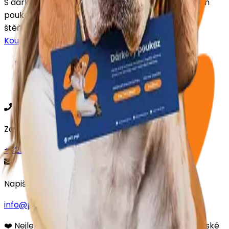
S dárkovým poukazem na Pets Yogu darujete nejen
poukaz, ale i zážitek a vzpomínku na hromadu
štěňátek.
Koupit poukaz
Provozní řád
Ochrana osobních údajů
Obchodní podmínky
Zavolejte nám
+420 511 444 344
Napište nám
info@petsyoga.cz
❤️ Nejlepší lékař má čtyři tlapky, čumáček a obrovské