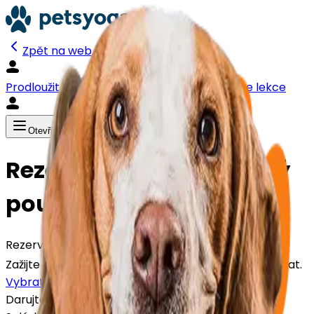
Zpět na web
Prodloužit poukaz
🎁 Koupit poukaz
Rezervace lekce
Otevřít menu
Rezervace nebo dárkový
poukaz
Rezervujte si svoji lekci Pets Yogy ještě dnes👇
Zažijte radost, kterou přináší kombinace jógy a štěňat.
Vybrat pobočku
Darujte zážitek 🎁